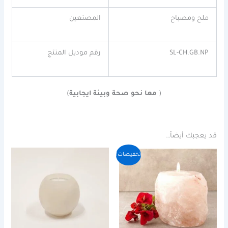
ملح ومصباح
المصنعين
SL-CH.GB.NP
رقم
موديل
المنتج
(
معا نحو صحة وبيئة ايجابية
)
قد يعجبك أيضاً…
السعر
السعر
تخفيضات!
الأصلي
الحالي
هو:
هو:
55,00 ر.س.
45,00 ر.س.