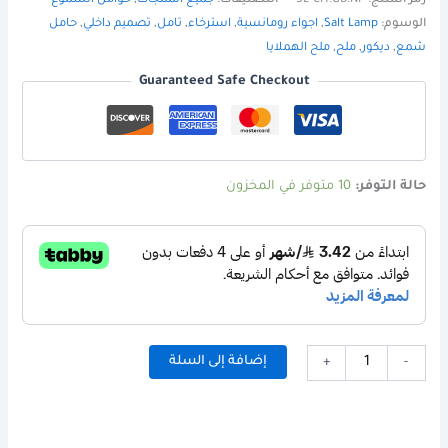
رمز المنتج:
SL-CH.GB.NP
التصنيفات:
جميع المنتجات
,
حوامل الشموع
الوسوم:
Salt Lamp
,
اجواء رومانسية
,
استرخاء
,
تامل
,
تصميم داخلي
,
حامل
شمع
,
ديكور
,
ملح
,
ملح الهملايا
Guaranteed Safe Checkout
حالة التوفر:
10 متوفر في المخزون
إضافة إلى السلة
+
-