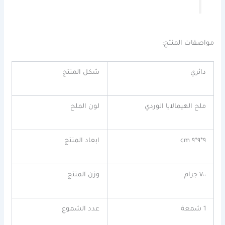
مواصفات المنتج
:
دائري
شكل
المنتج
ملح الهيمالايا الوردي
لون
الملح
٩*٩*٩ cm
ابعاد المنتج
٧٠٠ جرام
وزن المنتج
1 شمعة
عدد الشموع