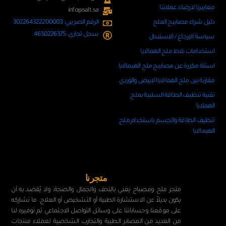
معاييرنا لارضاء عملائنا
info@salt.sa
دليل شراء مصابيح الملح
الرقم الضريبي: 302264322200003
سجل تجاري: 4650226375
سياسة الإرجاع / الاستبدال
مقارنة بين ملح الهمالايا الابيض والوردي⁩
تقنية تنظيف الطاقة السلبية بملح
الهملايا
تنظيف الطاقة والجسم باستخدام ملح
الهيمالايا
متجرنا
متجر ملح ومصباح يعني بالتحف والجمال والصحة، ولا يُقصد به أن
يكون بديلاً عن الاستشارة الطبية أو التشخيص أو العلاج. ما نشاركه
على موقعنا وحساباتنا على وسائل التواصل الاجتماعي تم توفيره لنا
من العديد من المصادر الطبية والتجارب الشخصية لعملاء منتجات