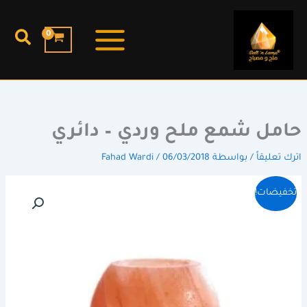
خطي
لى
البح
لمحتوى
حامل شمع ملح وردي – دائري
اترك تعليقاً
/ بواسطة
06/03/2018
/
Fahad Wardi
السعر
السعر
كمية
تخفيضات!
حامل
الأصلي
الحالي
شمع
هو:
هو:
ملح
65,00 ر.س.
35,00 ر.س.
وردي
-
دائري