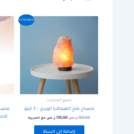
السعر
السعر
تخفيضات!
الأصلي
الحالي
هو:
هو:
150,00 ر.س.
135,00 ر.س.
جميع المنتجات
مصباح ملح الهيمالايا الوردي – 3 كيلو
مصباح
الاص
150,00
ر.س
135,00
ر.س
مع الضريبة
إضافة إلى السلة