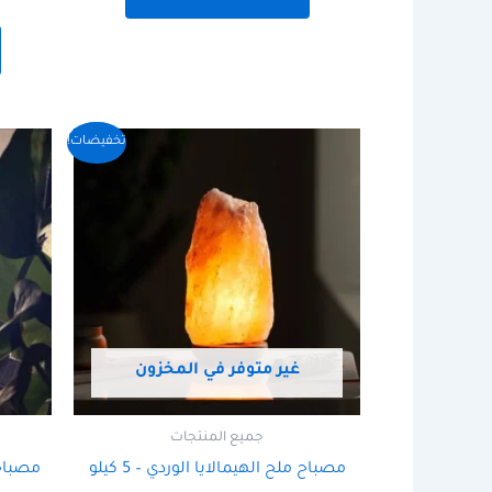
السعر
السعر
تخفيضات!
الأصلي
الحالي
هو:
هو:
215,00 ر.س.
195,00 ر.س.
غير متوفر في المخزون
جميع المنتجات
مصباح ملح الهيمالايا الوردي – 5 كيلو
مصباح م