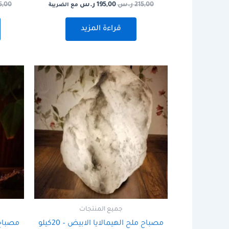
215,00
ر.س
195,00
ر.س
5,00
مع الضريبة
قراءة المزيد
جميع المنتجات
مصباح ملح الهيمالايا الابيض – 20كيلو
مصباح مل