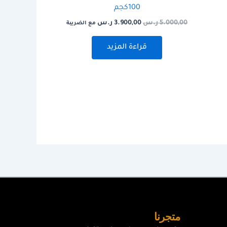
100كجم
5.000,00
ر.س
3.900,00
ر.س
مع الضريبة
قراءة المزيد
متجرنا