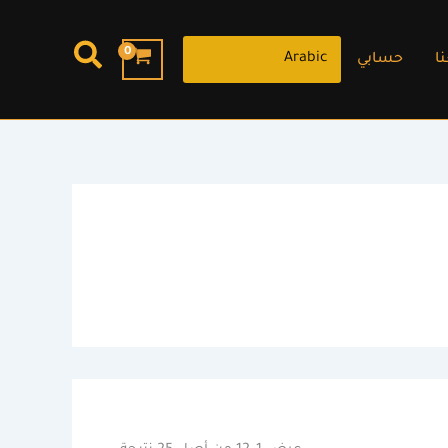
البحث
ا
حسابي