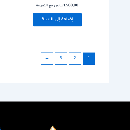
1.500,00
ر.س
مع الضريبة
إضافة إلى السلة
←
3
2
1
ق