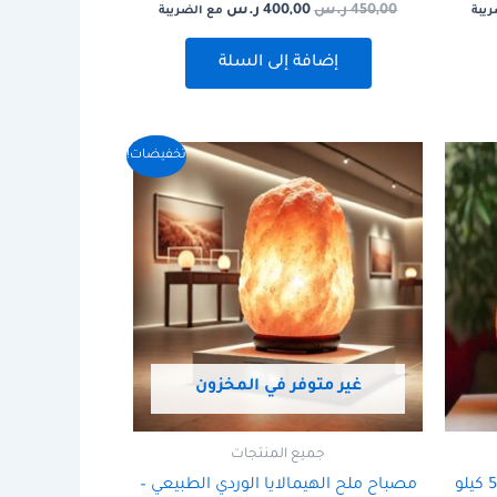
450,00
ر.س
400,00
ر.س
ريبة
مع الضريبة
إضافة إلى السلة
السعر
السعر
تخفيضات!
الأصلي
الحالي
هو:
هو:
5.000,00 ر.س.
3.900,00 ر.س.
غير متوفر في المخزون
جميع المنتجات
مصباح ملح الهيمالايا الوردي الطبيعي –