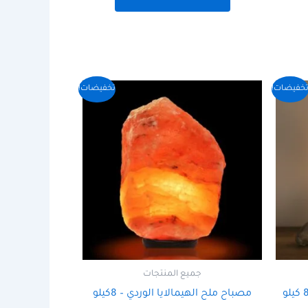
السعر
السعر
خفيضات!
تخفيضات!
الأصلي
الحالي
هو:
هو:
450,00 ر.س.
400,00 ر.س.
جميع المنتجات
مصباح ملح الهيمالايا الوردي – 8كيلو