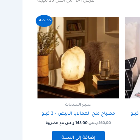
عرض 1–12 من أصل 25 نتيجة
السعر
السعر
تخفيضات!
الأصلي
الحالي
هو:
هو:
160,00 ر.س.
145,00 ر.س.
جميع المنتجات
مصباح ملح الهمالايا الابيض – 3 كيلو
160,00
ر.س
145,00
ر.س
مع الضريبة
إضافة إلى السلة