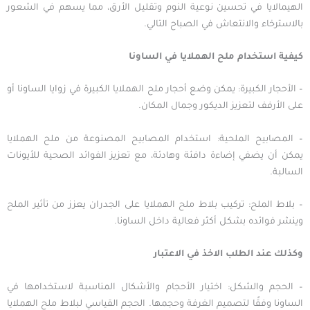
الهيمالايا في تحسين نوعية النوم وتقليل الأرق، مما يسهم في الشعور
بالاسترخاء والانتعاش في الصباح التالي.
كيفية
استخدام
ملح
الهملايا
في
الساونا
– الأحجار الكبيرة: يمكن وضع أحجار ملح الهملايا الكبيرة في زوايا الساونا أو
على الأرفف لتعزيز الديكور وجمال المكان.
– المصابيح الملحية: استخدام المصابيح المصنوعة من ملح الهملايا
يمكن أن يضفي إضاءة دافئة وهادئة، مع تعزيز الفوائد الصحية للأيونات
السالبة.
– بلاط الملح: تركيب بلاط ملح الهملايا على الجدران يعزز من تأثير الملح
وينشر فوائده بشكل أكثر فعالية داخل الساونا.
وكذلك
عند
الطلب
الاخذ
في
الاعتبار
– الحجم والشكل: اختيار الأحجام والأشكال المناسبة لاستخدامها في
الساونا وفقًا لتصميم الغرفة وحجمها. الحجم القياسي لبلاط ملح الهملايا